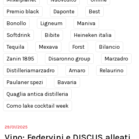
Premio black
Daponte
Best
Bonollo
Ligneum
Maniva
Softdrink
Bibite
Heineken italia
Tequila
Mexava
Forst
Bilancio
Zanin 1895
Disaronno group
Marzadro
Distilleriamarzadro
Amaro
Relaurino
Paulaner spezi
Bavaria
Quaglia antica distilleria
Como lake cocktail week
29/01/2025
Vino: Federvini e DISCUS alleati