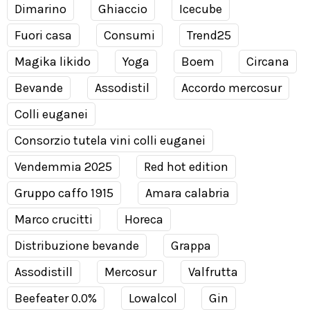
Dimarino
Ghiaccio
Icecube
Fuori casa
Consumi
Trend25
Magika likido
Yoga
Boem
Circana
Bevande
Assodistil
Accordo mercosur
Colli euganei
Consorzio tutela vini colli euganei
Vendemmia 2025
Red hot edition
Gruppo caffo 1915
Amara calabria
Marco crucitti
Horeca
Distribuzione bevande
Grappa
Assodistill
Mercosur
Valfrutta
Beefeater 0.0%
Lowalcol
Gin