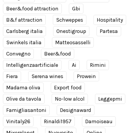
Beer&food attraction
Gbi
B&f attraction
Schweppes
Hospitality
Carlsberg italia
Onestigroup
Partesa
Swinkels italia
Matteosasselli
Convegno
Beer&food
Intelligenzaartificiale
Ai
Rimini
Fiera
Serena wines
Prowein
Madama oliva
Export food
Olive da tavola
No-low alcol
Leggepmi
Famigliasantoni
Designaward
Vinitaly26
Rinaldi1957
Damoiseau
Mixerplanet
Nuovosito
Online