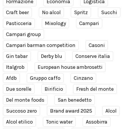
Formazione
Economia
Logistica
Craft beer
No alcol
Spritz
Succhi
Pasticceria
Mixology
Campari
Campari group
Campari barman competition
Casoni
Gin tabar
Derby blu
Conserve italia
Italgrob
European house ambrosetti
Afdb
Gruppo caffo
Cinzano
Due sorelle
Birificio
Fresh del monte
Del monte foods
San benedetto
Succoso zero
Brand award 2025
Alcol
Alcol etilico
Tonic water
Assobirra