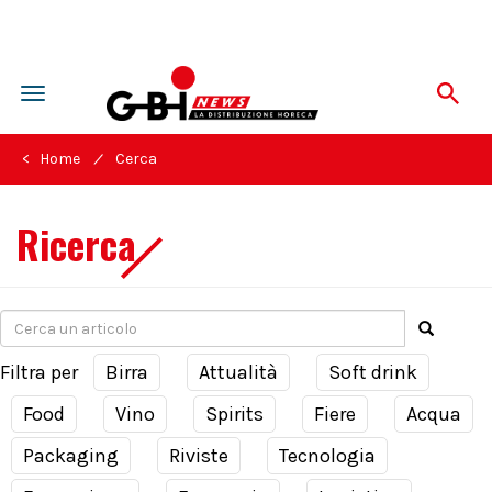
Toggle
navigation
/
< Home
Cerca
Ricerca
Filtra per
Birra
Attualità
Soft drink
Food
Vino
Spirits
Fiere
Acqua
Packaging
Riviste
Tecnologia