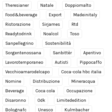
Theresianer
Natale
Doppiomalto
Food&beverage
Export
Madeinitaly
Ristorazione
Sirjames
Rtd
Readytodrink
Noalcol
Toso
Sanpellegrino
Sostenibilità
Sorgentenossana
Sanbittèr
Aperitivo
Lavorotemporaneo
Autisti
Pippocaffo
Vecchioamarodelcapo
Coca-cola hbc italia
Nomine
Distribuzione
Mineracqua
Beverage
Coca cola
Occupazione
Disaronno
Odk
Limitededition
Bolognafc
Unesco
Kulmbacher