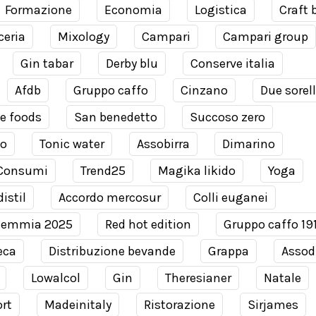
Formazione
Economia
Logistica
Craft 
ceria
Mixology
Campari
Campari group
Gin tabar
Derby blu
Conserve italia
Afdb
Gruppo caffo
Cinzano
Due sorel
e foods
San benedetto
Succoso zero
co
Tonic water
Assobirra
Dimarino
Consumi
Trend25
Magika likido
Yoga
istil
Accordo mercosur
Colli euganei
demmia 2025
Red hot edition
Gruppo caffo 19
eca
Distribuzione bevande
Grappa
Assodi
Lowalcol
Gin
Theresianer
Natale
rt
Madeinitaly
Ristorazione
Sirjames