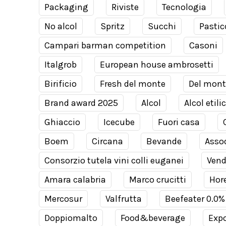
Packaging
Riviste
Tecnologia
No alcol
Spritz
Succhi
Pastic
Campari barman competition
Casoni
Italgrob
European house ambrosetti
Birificio
Fresh del monte
Del mont
Brand award 2025
Alcol
Alcol etili
Ghiaccio
Icecube
Fuori casa
Boem
Circana
Bevande
Assod
Consorzio tutela vini colli euganei
Ven
Amara calabria
Marco crucitti
Hor
Mercosur
Valfrutta
Beefeater 0.0%
Doppiomalto
Food&beverage
Expo