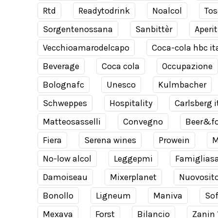
Rtd
Readytodrink
Noalcol
Tos
Sorgentenossana
Sanbittèr
Aperit
Vecchioamarodelcapo
Coca-cola hbc it
Beverage
Coca cola
Occupazione
Bolognafc
Unesco
Kulmbacher
Schweppes
Hospitality
Carlsberg i
Matteosasselli
Convegno
Beer&f
Fiera
Serena wines
Prowein
M
No-low alcol
Leggepmi
Famiglias
Damoiseau
Mixerplanet
Nuovosit
Bonollo
Ligneum
Maniva
Sof
Mexava
Forst
Bilancio
Zanin