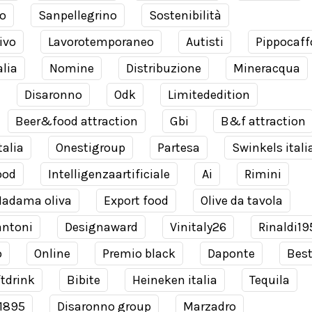
o
Sanpellegrino
Sostenibilità
ivo
Lavorotemporaneo
Autisti
Pippocaff
alia
Nomine
Distribuzione
Mineracqua
Disaronno
Odk
Limitededition
Beer&food attraction
Gbi
B&f attraction
talia
Onestigroup
Partesa
Swinkels itali
ood
Intelligenzaartificiale
Ai
Rimini
adama oliva
Export food
Olive da tavola
antoni
Designaward
Vinitaly26
Rinaldi19
o
Online
Premio black
Daponte
Bes
tdrink
Bibite
Heineken italia
Tequila
 1895
Disaronno group
Marzadro