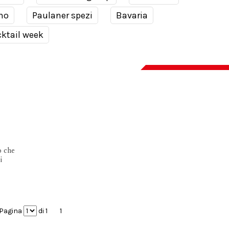
no
Paulaner spezi
Bavaria
ktail week
o che
i
Pagina
di 1
1