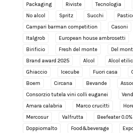
Packaging
Riviste
Tecnologia
No alcol
Spritz
Succhi
Pastic
Campari barman competition
Casoni
Italgrob
European house ambrosetti
Birificio
Fresh del monte
Del mont
Brand award 2025
Alcol
Alcol etili
Ghiaccio
Icecube
Fuori casa
Boem
Circana
Bevande
Assod
Consorzio tutela vini colli euganei
Ven
Amara calabria
Marco crucitti
Hor
Mercosur
Valfrutta
Beefeater 0.0%
Doppiomalto
Food&beverage
Expo