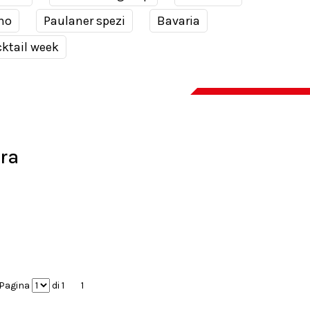
no
Paulaner spezi
Bavaria
ktail week
tra
Pagina
di 1
1