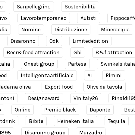
o
Sanpellegrino
Sostenibilità
ivo
Lavorotemporaneo
Autisti
Pippocaff
alia
Nomine
Distribuzione
Mineracqua
Disaronno
Odk
Limitededition
Beer&food attraction
Gbi
B&f attraction
talia
Onestigroup
Partesa
Swinkels itali
ood
Intelligenzaartificiale
Ai
Rimini
adama oliva
Export food
Olive da tavola
antoni
Designaward
Vinitaly26
Rinaldi19
o
Online
Premio black
Daponte
Bes
tdrink
Bibite
Heineken italia
Tequila
 1895
Disaronno group
Marzadro