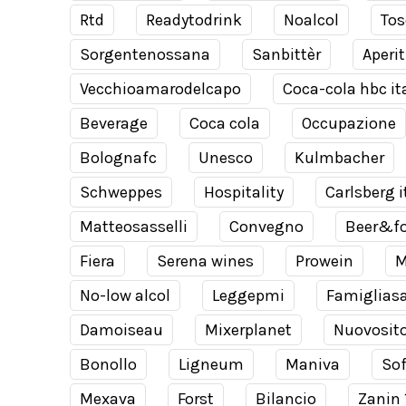
Rtd
Readytodrink
Noalcol
Tos
Sorgentenossana
Sanbittèr
Aperit
Vecchioamarodelcapo
Coca-cola hbc it
Beverage
Coca cola
Occupazione
Bolognafc
Unesco
Kulmbacher
Schweppes
Hospitality
Carlsberg i
Matteosasselli
Convegno
Beer&f
Fiera
Serena wines
Prowein
M
No-low alcol
Leggepmi
Famiglias
Damoiseau
Mixerplanet
Nuovosit
Bonollo
Ligneum
Maniva
Sof
Mexava
Forst
Bilancio
Zanin