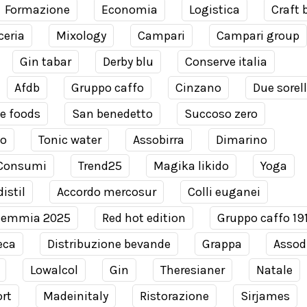
Formazione
Economia
Logistica
Craft 
ceria
Mixology
Campari
Campari group
Gin tabar
Derby blu
Conserve italia
Afdb
Gruppo caffo
Cinzano
Due sorel
e foods
San benedetto
Succoso zero
co
Tonic water
Assobirra
Dimarino
Consumi
Trend25
Magika likido
Yoga
istil
Accordo mercosur
Colli euganei
demmia 2025
Red hot edition
Gruppo caffo 19
eca
Distribuzione bevande
Grappa
Assodi
Lowalcol
Gin
Theresianer
Natale
rt
Madeinitaly
Ristorazione
Sirjames