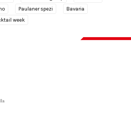
no
Paulaner spezi
Bavaria
ktail week
lla