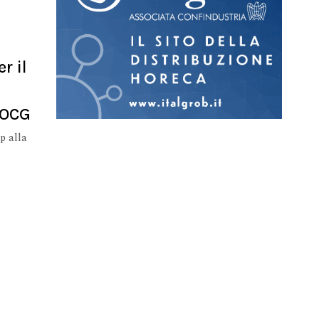
r il
DOCG
p alla