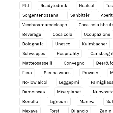
Rtd
Readytodrink
Noalcol
Tos
Sorgentenossana
Sanbittèr
Aperit
Vecchioamarodelcapo
Coca-cola hbc it
Beverage
Coca cola
Occupazione
Bolognafc
Unesco
Kulmbacher
Schweppes
Hospitality
Carlsberg i
Matteosasselli
Convegno
Beer&f
Fiera
Serena wines
Prowein
M
No-low alcol
Leggepmi
Famiglias
Damoiseau
Mixerplanet
Nuovosit
Bonollo
Ligneum
Maniva
Sof
Mexava
Forst
Bilancio
Zanin