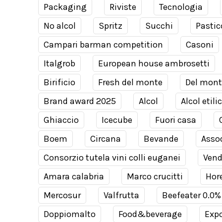
Packaging
Riviste
Tecnologia
No alcol
Spritz
Succhi
Pastic
Campari barman competition
Casoni
Italgrob
European house ambrosetti
Birificio
Fresh del monte
Del mont
Brand award 2025
Alcol
Alcol etili
Ghiaccio
Icecube
Fuori casa
Boem
Circana
Bevande
Assod
Consorzio tutela vini colli euganei
Ven
Amara calabria
Marco crucitti
Hor
Mercosur
Valfrutta
Beefeater 0.0%
Doppiomalto
Food&beverage
Expo