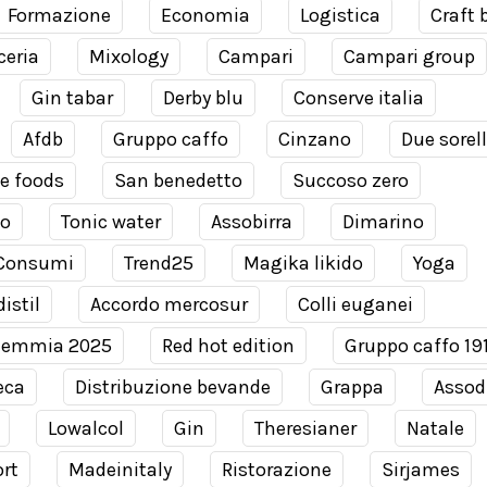
Formazione
Economia
Logistica
Craft 
ceria
Mixology
Campari
Campari group
Gin tabar
Derby blu
Conserve italia
Afdb
Gruppo caffo
Cinzano
Due sorel
e foods
San benedetto
Succoso zero
co
Tonic water
Assobirra
Dimarino
Consumi
Trend25
Magika likido
Yoga
istil
Accordo mercosur
Colli euganei
demmia 2025
Red hot edition
Gruppo caffo 19
eca
Distribuzione bevande
Grappa
Assodi
Lowalcol
Gin
Theresianer
Natale
rt
Madeinitaly
Ristorazione
Sirjames