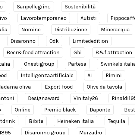
o
Sanpellegrino
Sostenibilità
ivo
Lavorotemporaneo
Autisti
Pippocaff
alia
Nomine
Distribuzione
Mineracqua
Disaronno
Odk
Limitededition
Beer&food attraction
Gbi
B&f attraction
talia
Onestigroup
Partesa
Swinkels itali
ood
Intelligenzaartificiale
Ai
Rimini
adama oliva
Export food
Olive da tavola
antoni
Designaward
Vinitaly26
Rinaldi19
o
Online
Premio black
Daponte
Bes
tdrink
Bibite
Heineken italia
Tequila
 1895
Disaronno group
Marzadro