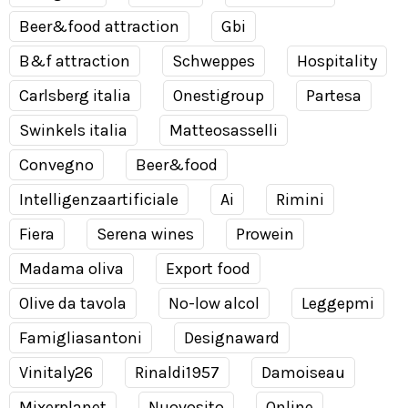
Beer&food attraction
Gbi
B&f attraction
Schweppes
Hospitality
Carlsberg italia
Onestigroup
Partesa
Swinkels italia
Matteosasselli
Convegno
Beer&food
Intelligenzaartificiale
Ai
Rimini
Fiera
Serena wines
Prowein
Madama oliva
Export food
Olive da tavola
No-low alcol
Leggepmi
Famigliasantoni
Designaward
Vinitaly26
Rinaldi1957
Damoiseau
Mixerplanet
Nuovosito
Online