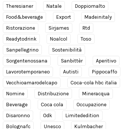
Theresianer
Natale
Doppiomalto
Food&beverage
Export
Madeinitaly
Ristorazione
Sirjames
Rtd
Readytodrink
Noalcol
Toso
Sanpellegrino
Sostenibilità
Sorgentenossana
Sanbittèr
Aperitivo
Lavorotemporaneo
Autisti
Pippocaffo
Vecchioamarodelcapo
Coca-cola hbc italia
Nomine
Distribuzione
Mineracqua
Beverage
Coca cola
Occupazione
Disaronno
Odk
Limitededition
Bolognafc
Unesco
Kulmbacher