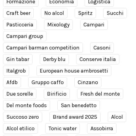
Formazione
Economia
Logistica
Craft beer
No alcol
Spritz
Succhi
Pasticceria
Mixology
Campari
Campari group
Campari barman competition
Casoni
Gin tabar
Derby blu
Conserve italia
Italgrob
European house ambrosetti
Afdb
Gruppo caffo
Cinzano
Due sorelle
Birificio
Fresh del monte
Del monte foods
San benedetto
Succoso zero
Brand award 2025
Alcol
Alcol etilico
Tonic water
Assobirra