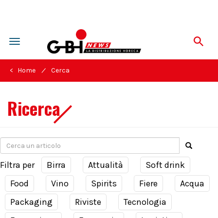
Toggle
navigation
/
< Home
Cerca
Ricerca
Filtra per
Birra
Attualità
Soft drink
Food
Vino
Spirits
Fiere
Acqua
Packaging
Riviste
Tecnologia