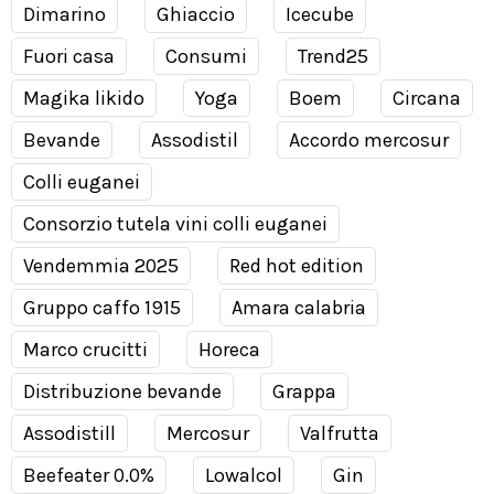
Dimarino
Ghiaccio
Icecube
Fuori casa
Consumi
Trend25
Magika likido
Yoga
Boem
Circana
Bevande
Assodistil
Accordo mercosur
Colli euganei
Consorzio tutela vini colli euganei
Vendemmia 2025
Red hot edition
Gruppo caffo 1915
Amara calabria
Marco crucitti
Horeca
Distribuzione bevande
Grappa
Assodistill
Mercosur
Valfrutta
Beefeater 0.0%
Lowalcol
Gin