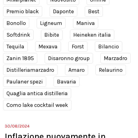
Premio black
Daponte
Best
Bonollo
Ligneum
Maniva
Softdrink
Bibite
Heineken italia
Tequila
Mexava
Forst
Bilancio
Zanin 1895
Disaronno group
Marzadro
Distilleriamarzadro
Amaro
Relaurino
Paulaner spezi
Bavaria
Quaglia antica distilleria
Como lake cocktail week
30/08/2024
Inflazione nuovamente in