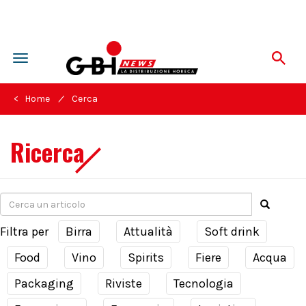
Toggle
navigation
/
< Home
Cerca
Ricerca
Filtra per
Birra
Attualità
Soft drink
Food
Vino
Spirits
Fiere
Acqua
Packaging
Riviste
Tecnologia