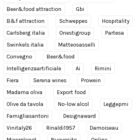
Beer&food attraction
Gbi
B&f attraction
Schweppes
Hospitality
Carlsberg italia
Onestigroup
Partesa
Swinkels italia
Matteosasselli
Convegno
Beer&food
Intelligenzaartificiale
Ai
Rimini
Fiera
Serena wines
Prowein
Madama oliva
Export food
Olive da tavola
No-low alcol
Leggepmi
Famigliasantoni
Designaward
Vinitaly26
Rinaldi1957
Damoiseau
Mixerplanet
Nuovosito
Online