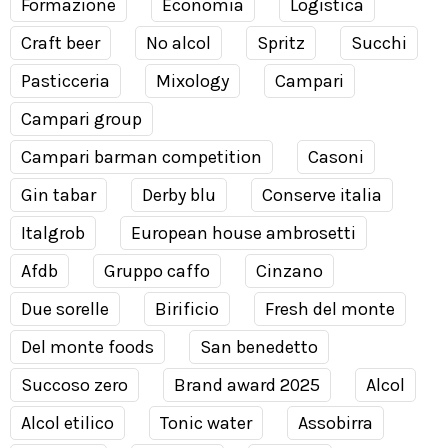
Formazione
Economia
Logistica
Craft beer
No alcol
Spritz
Succhi
Pasticceria
Mixology
Campari
Campari group
Campari barman competition
Casoni
Gin tabar
Derby blu
Conserve italia
Italgrob
European house ambrosetti
Afdb
Gruppo caffo
Cinzano
Due sorelle
Birificio
Fresh del monte
Del monte foods
San benedetto
Succoso zero
Brand award 2025
Alcol
Alcol etilico
Tonic water
Assobirra