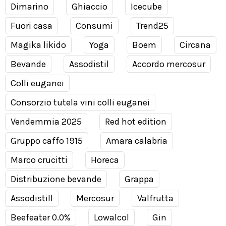
Dimarino
Ghiaccio
Icecube
Fuori casa
Consumi
Trend25
Magika likido
Yoga
Boem
Circana
Bevande
Assodistil
Accordo mercosur
Colli euganei
Consorzio tutela vini colli euganei
Vendemmia 2025
Red hot edition
Gruppo caffo 1915
Amara calabria
Marco crucitti
Horeca
Distribuzione bevande
Grappa
Assodistill
Mercosur
Valfrutta
Beefeater 0.0%
Lowalcol
Gin