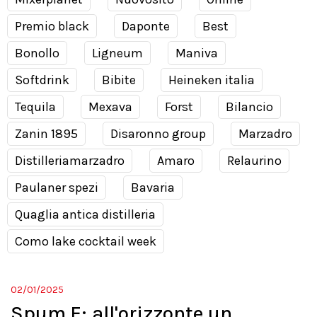
Premio black
Daponte
Best
Bonollo
Ligneum
Maniva
Softdrink
Bibite
Heineken italia
Tequila
Mexava
Forst
Bilancio
Zanin 1895
Disaronno group
Marzadro
Distilleriamarzadro
Amaro
Relaurino
Paulaner spezi
Bavaria
Quaglia antica distilleria
Como lake cocktail week
02/01/2025
Spum.E: all'orizzonte un