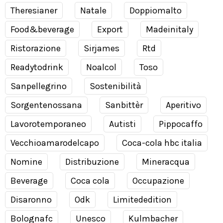
Theresianer
Natale
Doppiomalto
Food&beverage
Export
Madeinitaly
Ristorazione
Sirjames
Rtd
Readytodrink
Noalcol
Toso
Sanpellegrino
Sostenibilità
Sorgentenossana
Sanbittèr
Aperitivo
Lavorotemporaneo
Autisti
Pippocaffo
Vecchioamarodelcapo
Coca-cola hbc italia
Nomine
Distribuzione
Mineracqua
Beverage
Coca cola
Occupazione
Disaronno
Odk
Limitededition
Bolognafc
Unesco
Kulmbacher