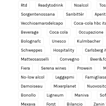
Rtd
Readytodrink
Noalcol
Tos
Sorgentenossana
Sanbittèr
Aperit
Vecchioamarodelcapo
Coca-cola hbc it
Beverage
Coca cola
Occupazione
Bolognafc
Unesco
Kulmbacher
Schweppes
Hospitality
Carlsberg i
Matteosasselli
Convegno
Beer&f
Fiera
Serena wines
Prowein
M
No-low alcol
Leggepmi
Famiglias
Damoiseau
Mixerplanet
Nuovosit
Bonollo
Ligneum
Maniva
Sof
Mexava
Forst
Bilancio
Zanin