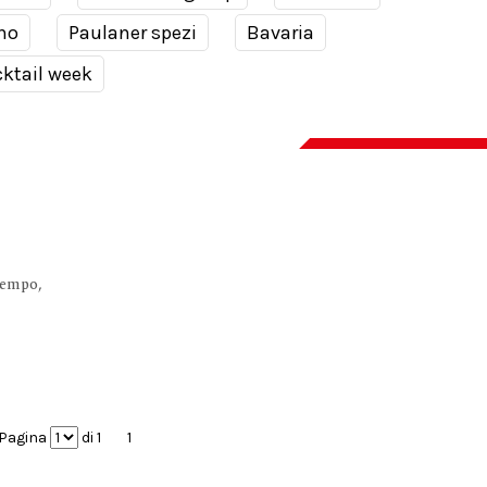
no
Paulaner spezi
Bavaria
ktail week
o
tempo,
Pagina
di 1
1