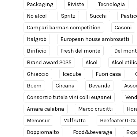
Packaging
Riviste
Tecnologia
No alcol
Spritz
Succhi
Pastic
Campari barman competition
Casoni
Italgrob
European house ambrosetti
Birificio
Fresh del monte
Del mont
Brand award 2025
Alcol
Alcol etili
Ghiaccio
Icecube
Fuori casa
Boem
Circana
Bevande
Assod
Consorzio tutela vini colli euganei
Ven
Amara calabria
Marco crucitti
Hor
Mercosur
Valfrutta
Beefeater 0.0%
Doppiomalto
Food&beverage
Expo