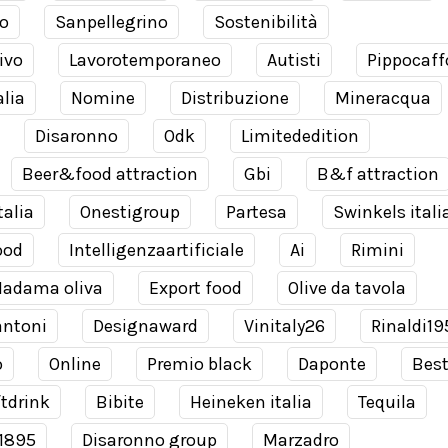
o
Sanpellegrino
Sostenibilità
ivo
Lavorotemporaneo
Autisti
Pippocaff
alia
Nomine
Distribuzione
Mineracqua
Disaronno
Odk
Limitededition
Beer&food attraction
Gbi
B&f attraction
talia
Onestigroup
Partesa
Swinkels itali
ood
Intelligenzaartificiale
Ai
Rimini
adama oliva
Export food
Olive da tavola
antoni
Designaward
Vinitaly26
Rinaldi19
o
Online
Premio black
Daponte
Bes
tdrink
Bibite
Heineken italia
Tequila
 1895
Disaronno group
Marzadro