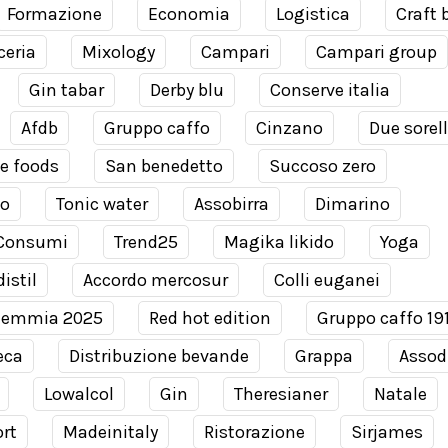
Formazione
Economia
Logistica
Craft 
ceria
Mixology
Campari
Campari group
Gin tabar
Derby blu
Conserve italia
Afdb
Gruppo caffo
Cinzano
Due sorel
e foods
San benedetto
Succoso zero
co
Tonic water
Assobirra
Dimarino
Consumi
Trend25
Magika likido
Yoga
istil
Accordo mercosur
Colli euganei
demmia 2025
Red hot edition
Gruppo caffo 19
eca
Distribuzione bevande
Grappa
Assodi
Lowalcol
Gin
Theresianer
Natale
rt
Madeinitaly
Ristorazione
Sirjames