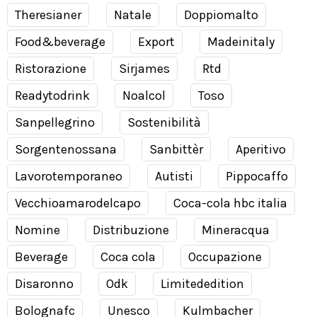
Theresianer
Natale
Doppiomalto
Food&beverage
Export
Madeinitaly
Ristorazione
Sirjames
Rtd
Readytodrink
Noalcol
Toso
Sanpellegrino
Sostenibilità
Sorgentenossana
Sanbittèr
Aperitivo
Lavorotemporaneo
Autisti
Pippocaffo
Vecchioamarodelcapo
Coca-cola hbc italia
Nomine
Distribuzione
Mineracqua
Beverage
Coca cola
Occupazione
Disaronno
Odk
Limitededition
Bolognafc
Unesco
Kulmbacher