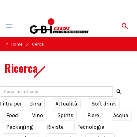
Toggle
navigation
/
< Home
Cerca
Ricerca
Filtra per
Birra
Attualità
Soft drink
Food
Vino
Spirits
Fiere
Acqua
Packaging
Riviste
Tecnologia