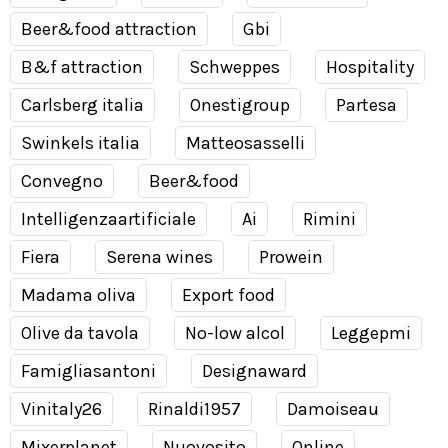
Beer&food attraction
Gbi
B&f attraction
Schweppes
Hospitality
Carlsberg italia
Onestigroup
Partesa
Swinkels italia
Matteosasselli
Convegno
Beer&food
Intelligenzaartificiale
Ai
Rimini
Fiera
Serena wines
Prowein
Madama oliva
Export food
Olive da tavola
No-low alcol
Leggepmi
Famigliasantoni
Designaward
Vinitaly26
Rinaldi1957
Damoiseau
Mixerplanet
Nuovosito
Online