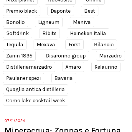
Premio black
Daponte
Best
Bonollo
Ligneum
Maniva
Softdrink
Bibite
Heineken italia
Tequila
Mexava
Forst
Bilancio
Zanin 1895
Disaronno group
Marzadro
Distilleriamarzadro
Amaro
Relaurino
Paulaner spezi
Bavaria
Quaglia antica distilleria
Como lake cocktail week
07/11/2024
Mineracqua: Zoppas e Fortuna