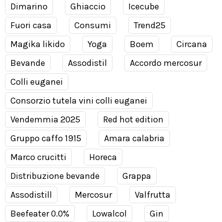
Dimarino
Ghiaccio
Icecube
Fuori casa
Consumi
Trend25
Magika likido
Yoga
Boem
Circana
Bevande
Assodistil
Accordo mercosur
Colli euganei
Consorzio tutela vini colli euganei
Vendemmia 2025
Red hot edition
Gruppo caffo 1915
Amara calabria
Marco crucitti
Horeca
Distribuzione bevande
Grappa
Assodistill
Mercosur
Valfrutta
Beefeater 0.0%
Lowalcol
Gin