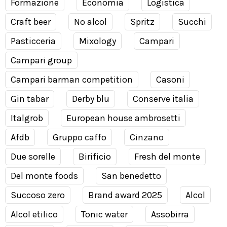
Formazione
Economia
Logistica
Craft beer
No alcol
Spritz
Succhi
Pasticceria
Mixology
Campari
Campari group
Campari barman competition
Casoni
Gin tabar
Derby blu
Conserve italia
Italgrob
European house ambrosetti
Afdb
Gruppo caffo
Cinzano
Due sorelle
Birificio
Fresh del monte
Del monte foods
San benedetto
Succoso zero
Brand award 2025
Alcol
Alcol etilico
Tonic water
Assobirra