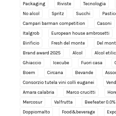
Packaging
Riviste
Tecnologia
No alcol
Spritz
Succhi
Pastic
Campari barman competition
Casoni
Italgrob
European house ambrosetti
Birificio
Fresh del monte
Del mont
Brand award 2025
Alcol
Alcol etili
Ghiaccio
Icecube
Fuori casa
Boem
Circana
Bevande
Assod
Consorzio tutela vini colli euganei
Ven
Amara calabria
Marco crucitti
Hor
Mercosur
Valfrutta
Beefeater 0.0%
Doppiomalto
Food&beverage
Expo