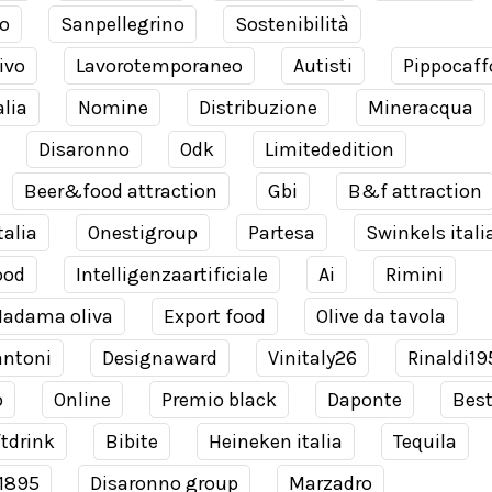
o
Sanpellegrino
Sostenibilità
ivo
Lavorotemporaneo
Autisti
Pippocaff
alia
Nomine
Distribuzione
Mineracqua
Disaronno
Odk
Limitededition
Beer&food attraction
Gbi
B&f attraction
talia
Onestigroup
Partesa
Swinkels itali
ood
Intelligenzaartificiale
Ai
Rimini
adama oliva
Export food
Olive da tavola
antoni
Designaward
Vinitaly26
Rinaldi19
o
Online
Premio black
Daponte
Bes
tdrink
Bibite
Heineken italia
Tequila
 1895
Disaronno group
Marzadro