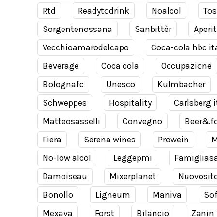
Rtd
Readytodrink
Noalcol
Tos
Sorgentenossana
Sanbittèr
Aperit
Vecchioamarodelcapo
Coca-cola hbc it
Beverage
Coca cola
Occupazione
Bolognafc
Unesco
Kulmbacher
Schweppes
Hospitality
Carlsberg i
Matteosasselli
Convegno
Beer&f
Fiera
Serena wines
Prowein
M
No-low alcol
Leggepmi
Famiglias
Damoiseau
Mixerplanet
Nuovosit
Bonollo
Ligneum
Maniva
Sof
Mexava
Forst
Bilancio
Zanin