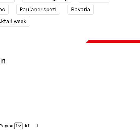
no
Paulaner spezi
Bavaria
ktail week
in
Pagina
di 1
1