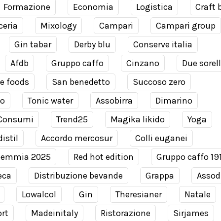
Formazione
Economia
Logistica
Craft 
ceria
Mixology
Campari
Campari group
Gin tabar
Derby blu
Conserve italia
Afdb
Gruppo caffo
Cinzano
Due sorel
e foods
San benedetto
Succoso zero
co
Tonic water
Assobirra
Dimarino
Consumi
Trend25
Magika likido
Yoga
istil
Accordo mercosur
Colli euganei
demmia 2025
Red hot edition
Gruppo caffo 19
eca
Distribuzione bevande
Grappa
Assodi
Lowalcol
Gin
Theresianer
Natale
rt
Madeinitaly
Ristorazione
Sirjames