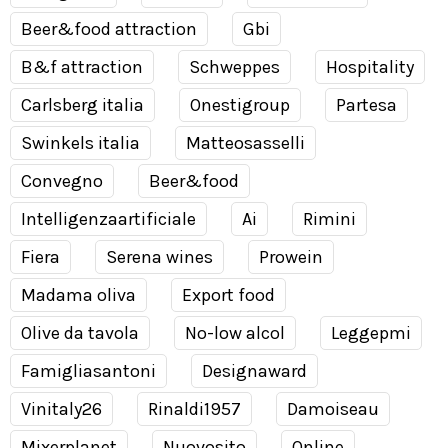
Beer&food attraction
Gbi
B&f attraction
Schweppes
Hospitality
Carlsberg italia
Onestigroup
Partesa
Swinkels italia
Matteosasselli
Convegno
Beer&food
Intelligenzaartificiale
Ai
Rimini
Fiera
Serena wines
Prowein
Madama oliva
Export food
Olive da tavola
No-low alcol
Leggepmi
Famigliasantoni
Designaward
Vinitaly26
Rinaldi1957
Damoiseau
Mixerplanet
Nuovosito
Online