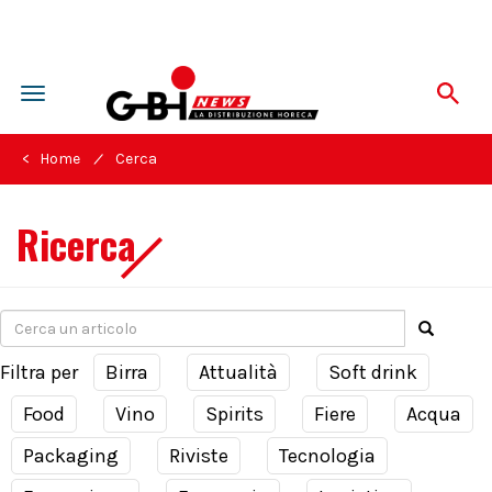
Toggle
navigation
/
< Home
Cerca
Ricerca
Filtra per
Birra
Attualità
Soft drink
Food
Vino
Spirits
Fiere
Acqua
Packaging
Riviste
Tecnologia