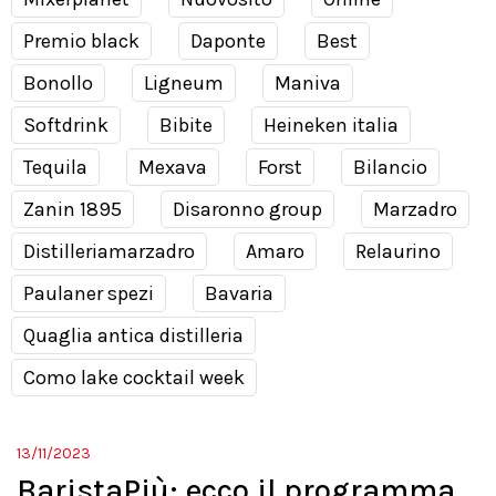
Premio black
Daponte
Best
Bonollo
Ligneum
Maniva
Softdrink
Bibite
Heineken italia
Tequila
Mexava
Forst
Bilancio
Zanin 1895
Disaronno group
Marzadro
Distilleriamarzadro
Amaro
Relaurino
Paulaner spezi
Bavaria
Quaglia antica distilleria
Como lake cocktail week
13/11/2023
BaristaPiù: ecco il programma