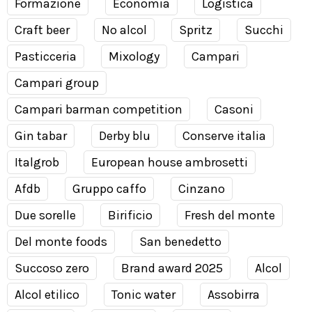
Formazione
Economia
Logistica
Craft beer
No alcol
Spritz
Succhi
Pasticceria
Mixology
Campari
Campari group
Campari barman competition
Casoni
Gin tabar
Derby blu
Conserve italia
Italgrob
European house ambrosetti
Afdb
Gruppo caffo
Cinzano
Due sorelle
Birificio
Fresh del monte
Del monte foods
San benedetto
Succoso zero
Brand award 2025
Alcol
Alcol etilico
Tonic water
Assobirra