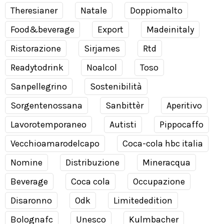
Theresianer
Natale
Doppiomalto
Food&beverage
Export
Madeinitaly
Ristorazione
Sirjames
Rtd
Readytodrink
Noalcol
Toso
Sanpellegrino
Sostenibilità
Sorgentenossana
Sanbittèr
Aperitivo
Lavorotemporaneo
Autisti
Pippocaffo
Vecchioamarodelcapo
Coca-cola hbc italia
Nomine
Distribuzione
Mineracqua
Beverage
Coca cola
Occupazione
Disaronno
Odk
Limitededition
Bolognafc
Unesco
Kulmbacher