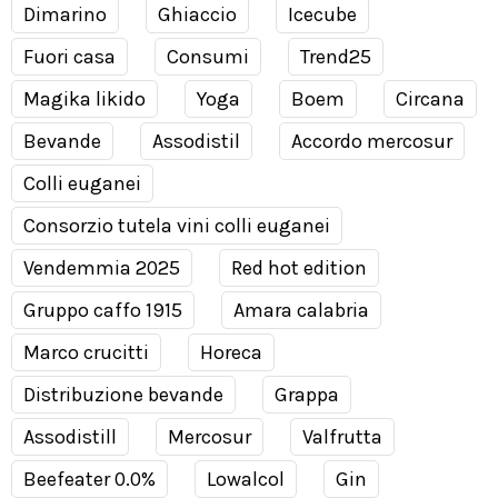
Dimarino
Ghiaccio
Icecube
Fuori casa
Consumi
Trend25
Magika likido
Yoga
Boem
Circana
Bevande
Assodistil
Accordo mercosur
Colli euganei
Consorzio tutela vini colli euganei
Vendemmia 2025
Red hot edition
Gruppo caffo 1915
Amara calabria
Marco crucitti
Horeca
Distribuzione bevande
Grappa
Assodistill
Mercosur
Valfrutta
Beefeater 0.0%
Lowalcol
Gin