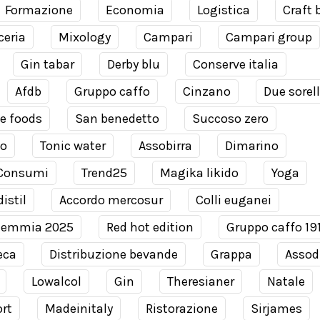
Formazione
Economia
Logistica
Craft 
ceria
Mixology
Campari
Campari group
Gin tabar
Derby blu
Conserve italia
Afdb
Gruppo caffo
Cinzano
Due sorel
e foods
San benedetto
Succoso zero
co
Tonic water
Assobirra
Dimarino
Consumi
Trend25
Magika likido
Yoga
istil
Accordo mercosur
Colli euganei
demmia 2025
Red hot edition
Gruppo caffo 19
eca
Distribuzione bevande
Grappa
Assodi
Lowalcol
Gin
Theresianer
Natale
rt
Madeinitaly
Ristorazione
Sirjames