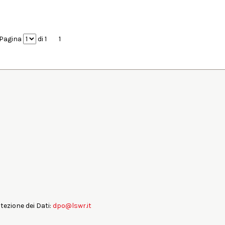
Pagina
di 1
1
otezione dei Dati:
dpo@lswr.it