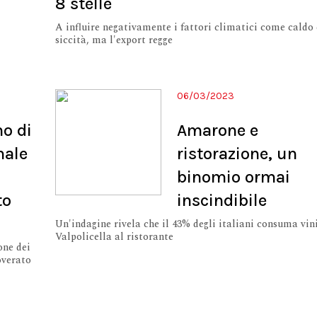
8 stelle
A influire negativamente i fattori climatici come caldo 
siccità, ma l'export regge
06/03/2023
mo di
Amarone e
male
ristorazione, un
binomio ormai
to
inscindibile
Un'indagine rivela che il 43% degli italiani consuma vini
Valpolicella al ristorante
one dei
overato