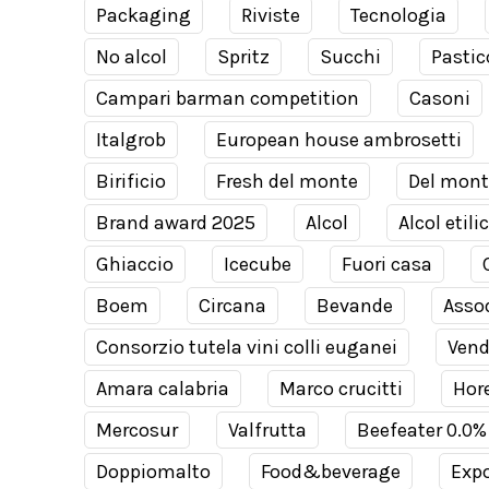
Packaging
Riviste
Tecnologia
No alcol
Spritz
Succhi
Pastic
Campari barman competition
Casoni
Italgrob
European house ambrosetti
Birificio
Fresh del monte
Del mont
Brand award 2025
Alcol
Alcol etili
Ghiaccio
Icecube
Fuori casa
Boem
Circana
Bevande
Assod
Consorzio tutela vini colli euganei
Ven
Amara calabria
Marco crucitti
Hor
Mercosur
Valfrutta
Beefeater 0.0%
Doppiomalto
Food&beverage
Expo