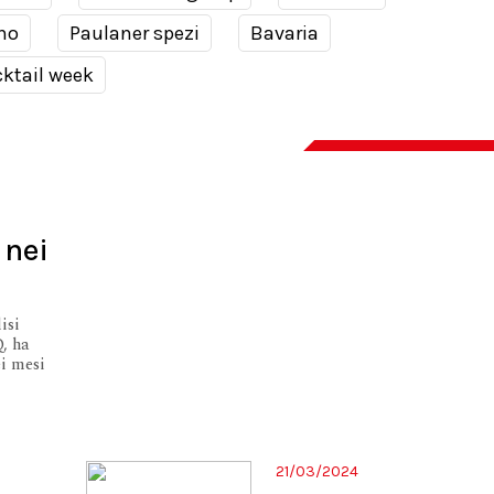
no
Paulaner spezi
Bavaria
ktail week
 nei
isi
, ha
ei mesi
21/03/2024