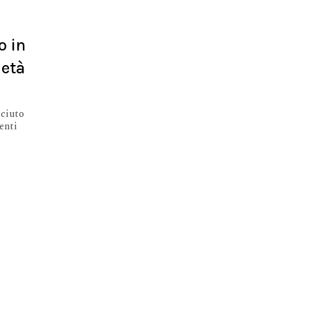
o in
ietà
sciuto
enti