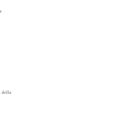
e
 della