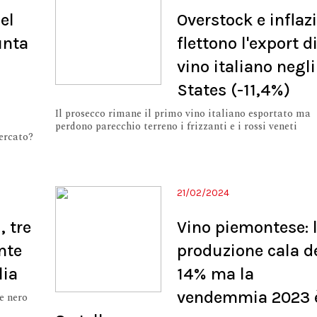
el
Overstock e inflaz
unta
flettono l'export d
vino italiano negli
States (-11,4%)
Il prosecco rimane il primo vino italiano esportato ma
perdono parecchio terreno i frizzanti e i rossi veneti
mercato?
21/02/2024
, tre
Vino piemontese: 
nte
produzione cala d
lia
14% ma la
vendemmia 2023 
e nero