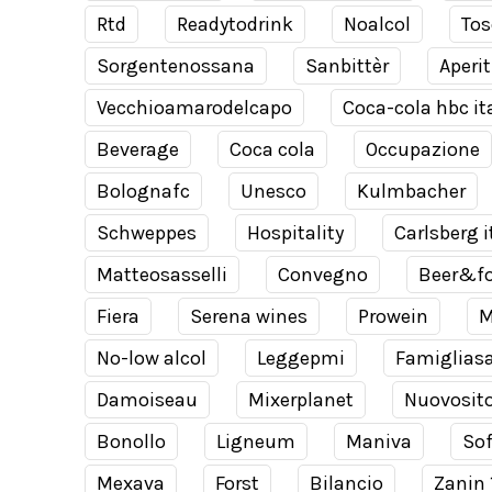
Rtd
Readytodrink
Noalcol
Tos
Sorgentenossana
Sanbittèr
Aperit
Vecchioamarodelcapo
Coca-cola hbc it
Beverage
Coca cola
Occupazione
Bolognafc
Unesco
Kulmbacher
Schweppes
Hospitality
Carlsberg i
Matteosasselli
Convegno
Beer&f
Fiera
Serena wines
Prowein
M
No-low alcol
Leggepmi
Famiglias
Damoiseau
Mixerplanet
Nuovosit
Bonollo
Ligneum
Maniva
Sof
Mexava
Forst
Bilancio
Zanin