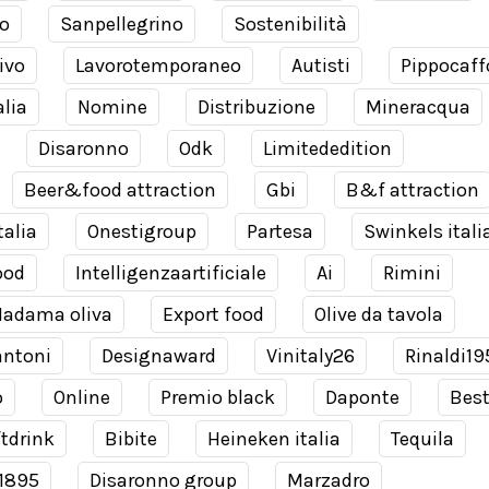
o
Sanpellegrino
Sostenibilità
ivo
Lavorotemporaneo
Autisti
Pippocaff
alia
Nomine
Distribuzione
Mineracqua
Disaronno
Odk
Limitededition
Beer&food attraction
Gbi
B&f attraction
talia
Onestigroup
Partesa
Swinkels itali
ood
Intelligenzaartificiale
Ai
Rimini
adama oliva
Export food
Olive da tavola
antoni
Designaward
Vinitaly26
Rinaldi19
o
Online
Premio black
Daponte
Bes
tdrink
Bibite
Heineken italia
Tequila
 1895
Disaronno group
Marzadro