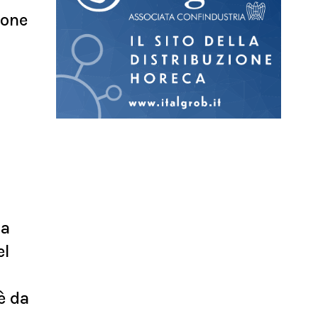
ione
i
la
el
è da