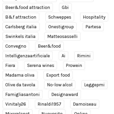
Beer&food attraction
Gbi
B&f attraction
Schweppes
Hospitality
Carlsberg italia
Onestigroup
Partesa
Swinkels italia
Matteosasselli
Convegno
Beer&food
Intelligenzaartificiale
Ai
Rimini
Fiera
Serena wines
Prowein
Madama oliva
Export food
Olive da tavola
No-low alcol
Leggepmi
Famigliasantoni
Designaward
Vinitaly26
Rinaldi1957
Damoiseau
Mixerplanet
Nuovosito
Online