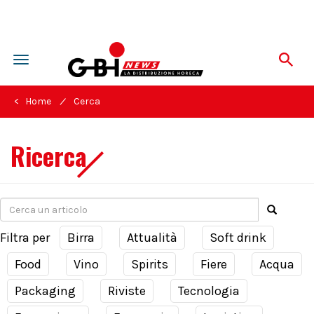
Toggle
navigation
/
< Home
Cerca
Ricerca
Filtra per
Birra
Attualità
Soft drink
Food
Vino
Spirits
Fiere
Acqua
Packaging
Riviste
Tecnologia