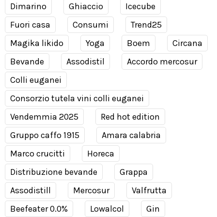
Dimarino
Ghiaccio
Icecube
Fuori casa
Consumi
Trend25
Magika likido
Yoga
Boem
Circana
Bevande
Assodistil
Accordo mercosur
Colli euganei
Consorzio tutela vini colli euganei
Vendemmia 2025
Red hot edition
Gruppo caffo 1915
Amara calabria
Marco crucitti
Horeca
Distribuzione bevande
Grappa
Assodistill
Mercosur
Valfrutta
Beefeater 0.0%
Lowalcol
Gin