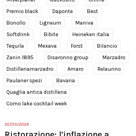
Premio black
Daponte
Best
Bonollo
Ligneum
Maniva
Softdrink
Bibite
Heineken italia
Tequila
Mexava
Forst
Bilancio
Zanin 1895
Disaronno group
Marzadro
Distilleriamarzadro
Amaro
Relaurino
Paulaner spezi
Bavaria
Quaglia antica distilleria
Como lake cocktail week
20/03/2024
Ristorazione: l’inflazione a