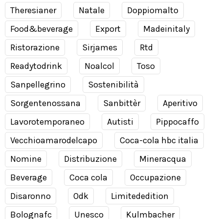
Theresianer
Natale
Doppiomalto
Food&beverage
Export
Madeinitaly
Ristorazione
Sirjames
Rtd
Readytodrink
Noalcol
Toso
Sanpellegrino
Sostenibilità
Sorgentenossana
Sanbittèr
Aperitivo
Lavorotemporaneo
Autisti
Pippocaffo
Vecchioamarodelcapo
Coca-cola hbc italia
Nomine
Distribuzione
Mineracqua
Beverage
Coca cola
Occupazione
Disaronno
Odk
Limitededition
Bolognafc
Unesco
Kulmbacher