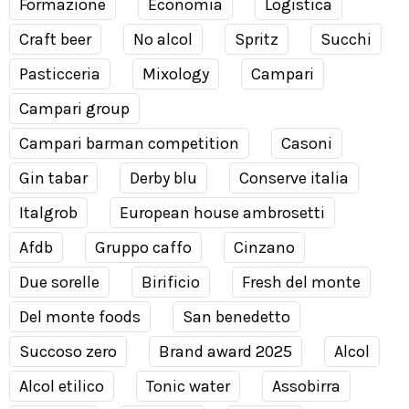
Formazione
Economia
Logistica
Craft beer
No alcol
Spritz
Succhi
Pasticceria
Mixology
Campari
Campari group
Campari barman competition
Casoni
Gin tabar
Derby blu
Conserve italia
Italgrob
European house ambrosetti
Afdb
Gruppo caffo
Cinzano
Due sorelle
Birificio
Fresh del monte
Del monte foods
San benedetto
Succoso zero
Brand award 2025
Alcol
Alcol etilico
Tonic water
Assobirra