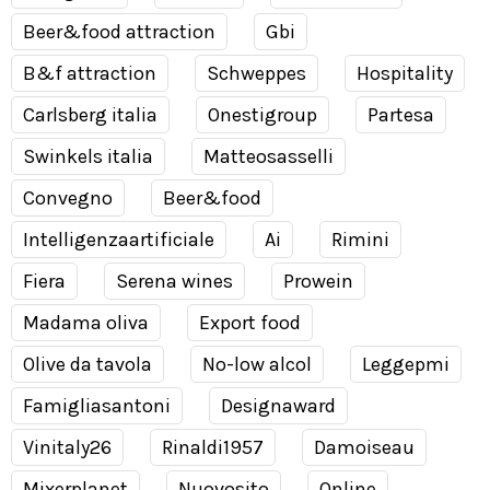
Beer&food attraction
Gbi
B&f attraction
Schweppes
Hospitality
Carlsberg italia
Onestigroup
Partesa
Swinkels italia
Matteosasselli
Convegno
Beer&food
Intelligenzaartificiale
Ai
Rimini
Fiera
Serena wines
Prowein
Madama oliva
Export food
Olive da tavola
No-low alcol
Leggepmi
Famigliasantoni
Designaward
Vinitaly26
Rinaldi1957
Damoiseau
Mixerplanet
Nuovosito
Online