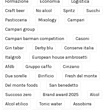
Formazione
Economia
Logistica
Craft beer
No alcol
Spritz
Succhi
Pasticceria
Mixology
Campari
Campari group
Campari barman competition
Casoni
Gin tabar
Derby blu
Conserve italia
Italgrob
European house ambrosetti
Afdb
Gruppo caffo
Cinzano
Due sorelle
Birificio
Fresh del monte
Del monte foods
San benedetto
Succoso zero
Brand award 2025
Alcol
Alcol etilico
Tonic water
Assobirra