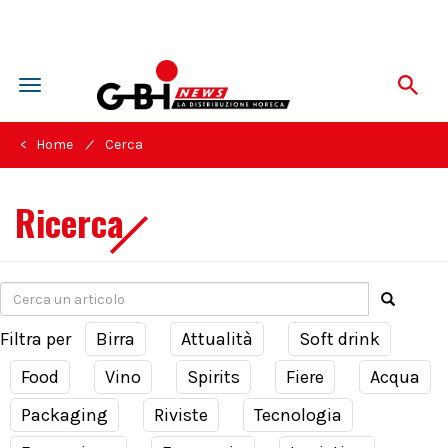
Toggle
navigation
/
< Home
Cerca
Ricerca
Filtra per
Birra
Attualità
Soft drink
Food
Vino
Spirits
Fiere
Acqua
Packaging
Riviste
Tecnologia