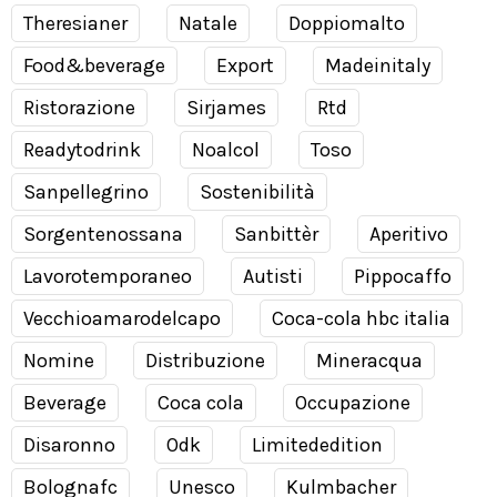
Theresianer
Natale
Doppiomalto
Food&beverage
Export
Madeinitaly
Ristorazione
Sirjames
Rtd
Readytodrink
Noalcol
Toso
Sanpellegrino
Sostenibilità
Sorgentenossana
Sanbittèr
Aperitivo
Lavorotemporaneo
Autisti
Pippocaffo
Vecchioamarodelcapo
Coca-cola hbc italia
Nomine
Distribuzione
Mineracqua
Beverage
Coca cola
Occupazione
Disaronno
Odk
Limitededition
Bolognafc
Unesco
Kulmbacher