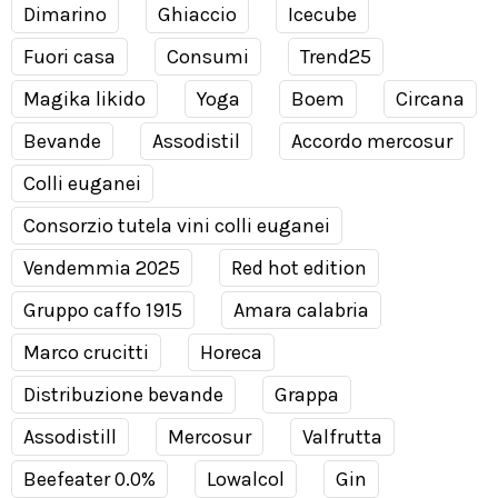
Dimarino
Ghiaccio
Icecube
Fuori casa
Consumi
Trend25
Magika likido
Yoga
Boem
Circana
Bevande
Assodistil
Accordo mercosur
Colli euganei
Consorzio tutela vini colli euganei
Vendemmia 2025
Red hot edition
Gruppo caffo 1915
Amara calabria
Marco crucitti
Horeca
Distribuzione bevande
Grappa
Assodistill
Mercosur
Valfrutta
Beefeater 0.0%
Lowalcol
Gin