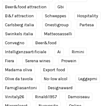
Beer&food attraction
Gbi
B&f attraction
Schweppes
Hospitality
Carlsberg italia
Onestigroup
Partesa
Swinkels italia
Matteosasselli
Convegno
Beer&food
Intelligenzaartificiale
Ai
Rimini
Fiera
Serena wines
Prowein
Madama oliva
Export food
Olive da tavola
No-low alcol
Leggepmi
Famigliasantoni
Designaward
Vinitaly26
Rinaldi1957
Damoiseau
Mixerplanet
Nuovosito
Online