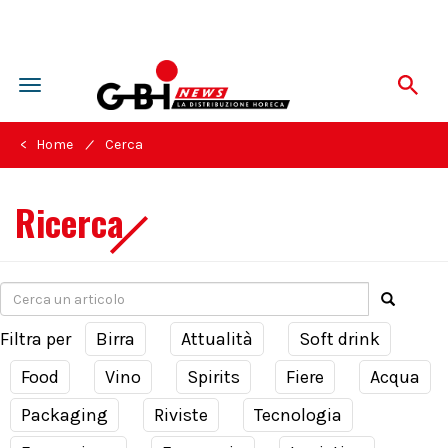
Toggle
navigation
/
< Home
Cerca
Ricerca
Filtra per
Birra
Attualità
Soft drink
Food
Vino
Spirits
Fiere
Acqua
Packaging
Riviste
Tecnologia