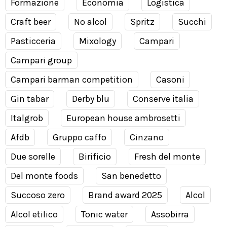
Formazione
Economia
Logistica
Craft beer
No alcol
Spritz
Succhi
Pasticceria
Mixology
Campari
Campari group
Campari barman competition
Casoni
Gin tabar
Derby blu
Conserve italia
Italgrob
European house ambrosetti
Afdb
Gruppo caffo
Cinzano
Due sorelle
Birificio
Fresh del monte
Del monte foods
San benedetto
Succoso zero
Brand award 2025
Alcol
Alcol etilico
Tonic water
Assobirra