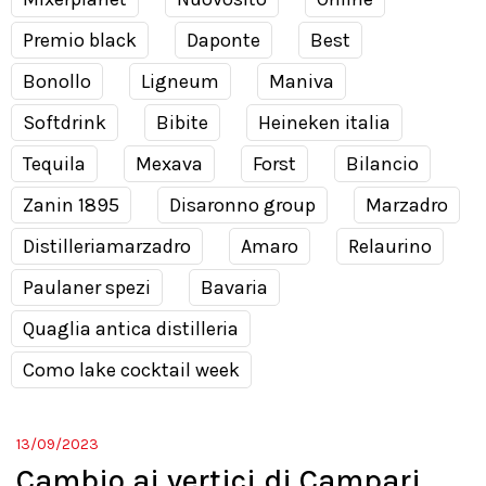
Premio black
Daponte
Best
Bonollo
Ligneum
Maniva
Softdrink
Bibite
Heineken italia
Tequila
Mexava
Forst
Bilancio
Zanin 1895
Disaronno group
Marzadro
Distilleriamarzadro
Amaro
Relaurino
Paulaner spezi
Bavaria
Quaglia antica distilleria
Como lake cocktail week
13/09/2023
Cambio ai vertici di Campari,