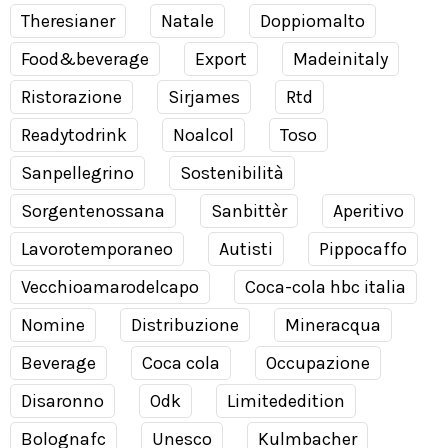
Theresianer
Natale
Doppiomalto
Food&beverage
Export
Madeinitaly
Ristorazione
Sirjames
Rtd
Readytodrink
Noalcol
Toso
Sanpellegrino
Sostenibilità
Sorgentenossana
Sanbittèr
Aperitivo
Lavorotemporaneo
Autisti
Pippocaffo
Vecchioamarodelcapo
Coca-cola hbc italia
Nomine
Distribuzione
Mineracqua
Beverage
Coca cola
Occupazione
Disaronno
Odk
Limitededition
Bolognafc
Unesco
Kulmbacher