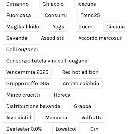
Dimarino
Ghiaccio
Icecube
Fuori casa
Consumi
Trend25
Magika likido
Yoga
Boem
Circana
Bevande
Assodistil
Accordo mercosur
Colli euganei
Consorzio tutela vini colli euganei
Vendemmia 2025
Red hot edition
Gruppo caffo 1915
Amara calabria
Marco crucitti
Horeca
Distribuzione bevande
Grappa
Assodistill
Mercosur
Valfrutta
Beefeater 0.0%
Lowalcol
Gin