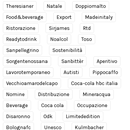
Theresianer
Natale
Doppiomalto
Food&beverage
Export
Madeinitaly
Ristorazione
Sirjames
Rtd
Readytodrink
Noalcol
Toso
Sanpellegrino
Sostenibilità
Sorgentenossana
Sanbittèr
Aperitivo
Lavorotemporaneo
Autisti
Pippocaffo
Vecchioamarodelcapo
Coca-cola hbc italia
Nomine
Distribuzione
Mineracqua
Beverage
Coca cola
Occupazione
Disaronno
Odk
Limitededition
Bolognafc
Unesco
Kulmbacher