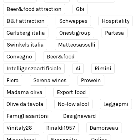
Beer&food attraction
Gbi
B&f attraction
Schweppes
Hospitality
Carlsberg italia
Onestigroup
Partesa
Swinkels italia
Matteosasselli
Convegno
Beer&food
Intelligenzaartificiale
Ai
Rimini
Fiera
Serena wines
Prowein
Madama oliva
Export food
Olive da tavola
No-low alcol
Leggepmi
Famigliasantoni
Designaward
Vinitaly26
Rinaldi1957
Damoiseau
Mixerplanet
Nuovosito
Online