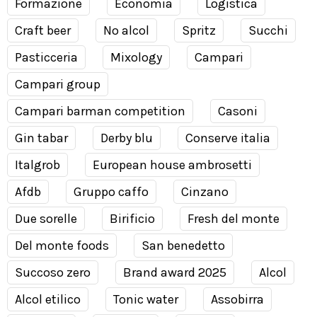
Formazione
Economia
Logistica
Craft beer
No alcol
Spritz
Succhi
Pasticceria
Mixology
Campari
Campari group
Campari barman competition
Casoni
Gin tabar
Derby blu
Conserve italia
Italgrob
European house ambrosetti
Afdb
Gruppo caffo
Cinzano
Due sorelle
Birificio
Fresh del monte
Del monte foods
San benedetto
Succoso zero
Brand award 2025
Alcol
Alcol etilico
Tonic water
Assobirra