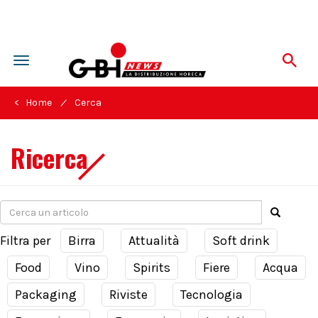
Toggle
navigation
/
< Home
Cerca
Ricerca
Filtra per
Birra
Attualità
Soft drink
Food
Vino
Spirits
Fiere
Acqua
Packaging
Riviste
Tecnologia