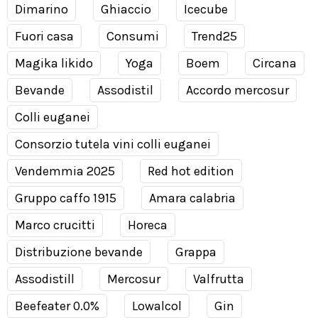
Dimarino
Ghiaccio
Icecube
Fuori casa
Consumi
Trend25
Magika likido
Yoga
Boem
Circana
Bevande
Assodistil
Accordo mercosur
Colli euganei
Consorzio tutela vini colli euganei
Vendemmia 2025
Red hot edition
Gruppo caffo 1915
Amara calabria
Marco crucitti
Horeca
Distribuzione bevande
Grappa
Assodistill
Mercosur
Valfrutta
Beefeater 0.0%
Lowalcol
Gin