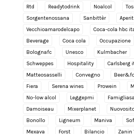
Rtd
Readytodrink
Noalcol
Tos
Sorgentenossana
Sanbittèr
Aperit
Vecchioamarodelcapo
Coca-cola hbc it
Beverage
Coca cola
Occupazione
Bolognafc
Unesco
Kulmbacher
Schweppes
Hospitality
Carlsberg i
Matteosasselli
Convegno
Beer&f
Fiera
Serena wines
Prowein
M
No-low alcol
Leggepmi
Famiglias
Damoiseau
Mixerplanet
Nuovosit
Bonollo
Ligneum
Maniva
Sof
Mexava
Forst
Bilancio
Zanin