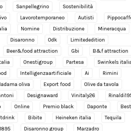
o
Sanpellegrino
Sostenibilità
ivo
Lavorotemporaneo
Autisti
Pippocaff
alia
Nomine
Distribuzione
Mineracqua
Disaronno
Odk
Limitededition
Beer&food attraction
Gbi
B&f attraction
talia
Onestigroup
Partesa
Swinkels itali
ood
Intelligenzaartificiale
Ai
Rimini
adama oliva
Export food
Olive da tavola
antoni
Designaward
Vinitaly26
Rinaldi19
o
Online
Premio black
Daponte
Bes
tdrink
Bibite
Heineken italia
Tequila
 1895
Disaronno group
Marzadro