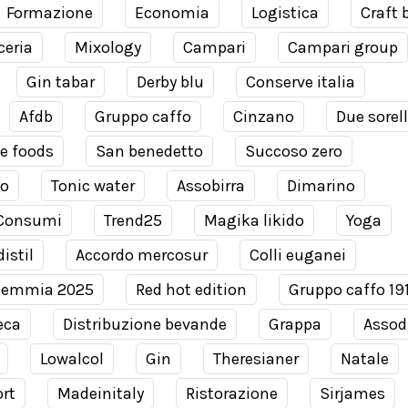
Formazione
Economia
Logistica
Craft 
ceria
Mixology
Campari
Campari group
Gin tabar
Derby blu
Conserve italia
Afdb
Gruppo caffo
Cinzano
Due sorel
e foods
San benedetto
Succoso zero
co
Tonic water
Assobirra
Dimarino
Consumi
Trend25
Magika likido
Yoga
istil
Accordo mercosur
Colli euganei
demmia 2025
Red hot edition
Gruppo caffo 19
eca
Distribuzione bevande
Grappa
Assodi
Lowalcol
Gin
Theresianer
Natale
rt
Madeinitaly
Ristorazione
Sirjames