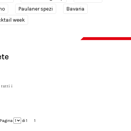
no
Paulaner spezi
Bavaria
ktail week
ete
tutti i
Pagina
di 1
1