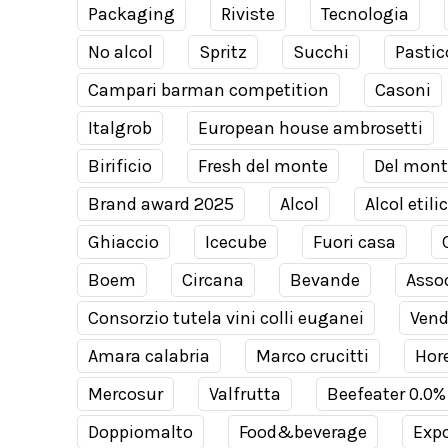
Packaging
Riviste
Tecnologia
No alcol
Spritz
Succhi
Pastic
Campari barman competition
Casoni
Italgrob
European house ambrosetti
Birificio
Fresh del monte
Del mont
Brand award 2025
Alcol
Alcol etili
Ghiaccio
Icecube
Fuori casa
Boem
Circana
Bevande
Assod
Consorzio tutela vini colli euganei
Ven
Amara calabria
Marco crucitti
Hor
Mercosur
Valfrutta
Beefeater 0.0%
Doppiomalto
Food&beverage
Expo