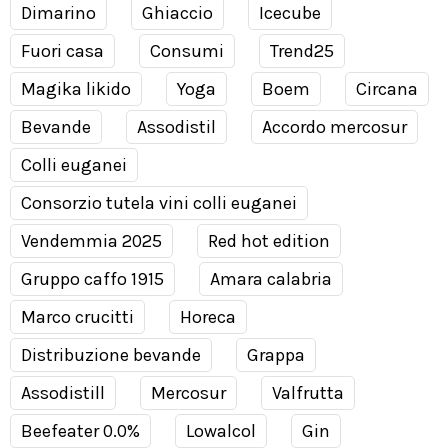
Dimarino
Ghiaccio
Icecube
Fuori casa
Consumi
Trend25
Magika likido
Yoga
Boem
Circana
Bevande
Assodistil
Accordo mercosur
Colli euganei
Consorzio tutela vini colli euganei
Vendemmia 2025
Red hot edition
Gruppo caffo 1915
Amara calabria
Marco crucitti
Horeca
Distribuzione bevande
Grappa
Assodistill
Mercosur
Valfrutta
Beefeater 0.0%
Lowalcol
Gin