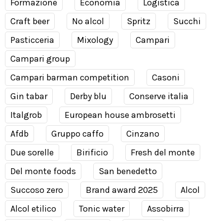
Formazione
Economia
Logistica
Craft beer
No alcol
Spritz
Succhi
Pasticceria
Mixology
Campari
Campari group
Campari barman competition
Casoni
Gin tabar
Derby blu
Conserve italia
Italgrob
European house ambrosetti
Afdb
Gruppo caffo
Cinzano
Due sorelle
Birificio
Fresh del monte
Del monte foods
San benedetto
Succoso zero
Brand award 2025
Alcol
Alcol etilico
Tonic water
Assobirra