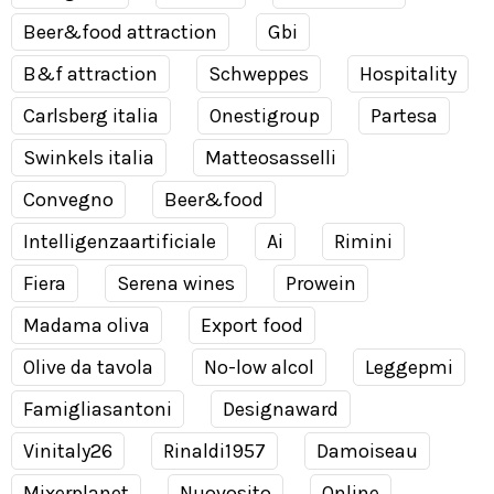
Beer&food attraction
Gbi
B&f attraction
Schweppes
Hospitality
Carlsberg italia
Onestigroup
Partesa
Swinkels italia
Matteosasselli
Convegno
Beer&food
Intelligenzaartificiale
Ai
Rimini
Fiera
Serena wines
Prowein
Madama oliva
Export food
Olive da tavola
No-low alcol
Leggepmi
Famigliasantoni
Designaward
Vinitaly26
Rinaldi1957
Damoiseau
Mixerplanet
Nuovosito
Online