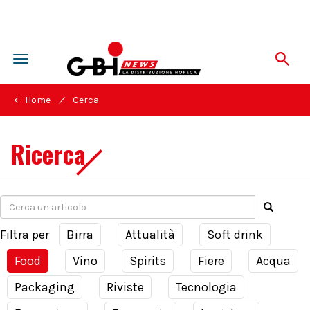
Toggle
navigation
/
< Home
Cerca
Ricerca
Filtra per
Birra
Attualità
Soft drink
Food
Vino
Spirits
Fiere
Acqua
Packaging
Riviste
Tecnologia