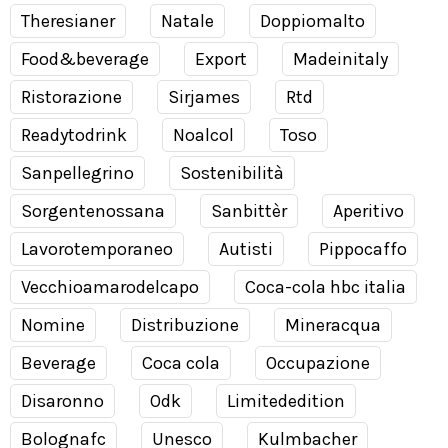
Theresianer
Natale
Doppiomalto
Food&beverage
Export
Madeinitaly
Ristorazione
Sirjames
Rtd
Readytodrink
Noalcol
Toso
Sanpellegrino
Sostenibilità
Sorgentenossana
Sanbittèr
Aperitivo
Lavorotemporaneo
Autisti
Pippocaffo
Vecchioamarodelcapo
Coca-cola hbc italia
Nomine
Distribuzione
Mineracqua
Beverage
Coca cola
Occupazione
Disaronno
Odk
Limitededition
Bolognafc
Unesco
Kulmbacher